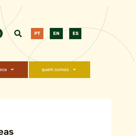
PT
EN
ES
teca
quem somos
eas