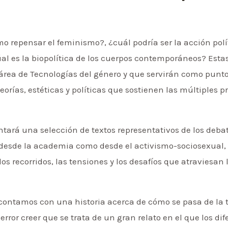
mo repensar el feminismo?, ¿cuál podría ser la acción po
úal es la biopolítica de los cuerpos contemporáneos? Esta
el área de Tecnologías del género y que servirán como punt
teorías, estéticas y políticas que sostienen las múltiples 
entará una selección de textos representativos de los de
desde la academia como desde el activismo-sociosexual, 
los recorridos, las tensiones y los desafíos que atraviesan 
contamos con una historia acerca de cómo se pasa de la te
 error creer que se trata de un gran relato en el que los di