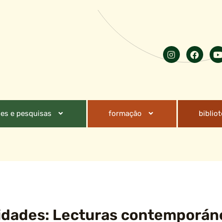
es e pesquisas
formação
biblio
lidades: Lecturas contemporán