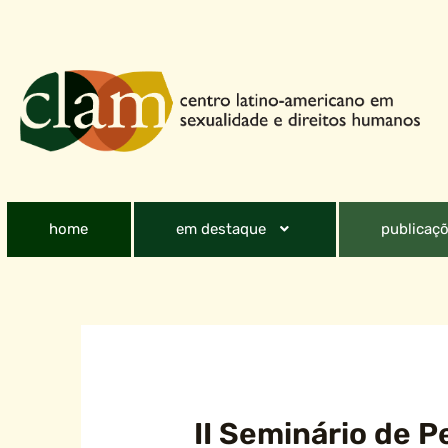
home
em destaque
publicaçõ
II Seminário de P