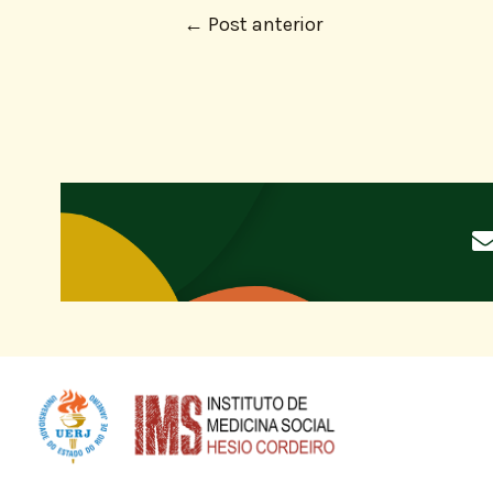
←
Post anterior