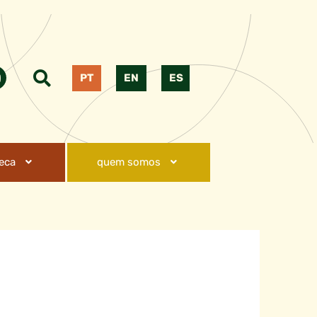
PT
EN
ES
teca
quem somos