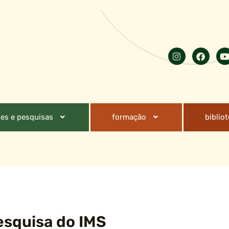
es e pesquisas
formação
biblio
esquisa do IMS