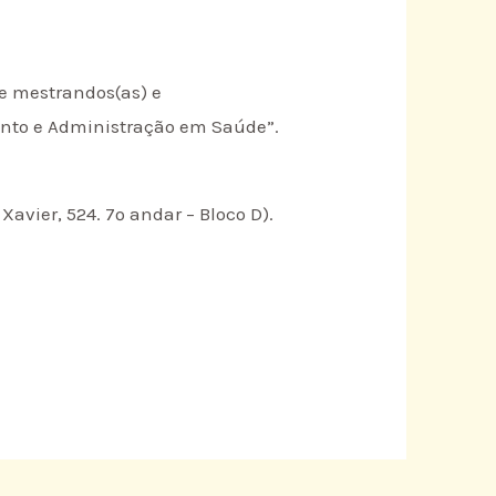
de mestrandos(as) e
ento e Administração em Saúde”.
avier, 524. 7º andar – Bloco D).