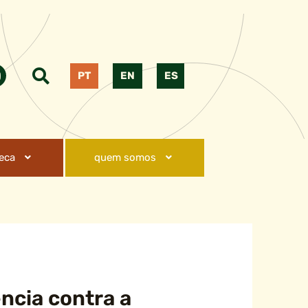
PT
EN
ES
teca
quem somos
ência contra a