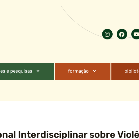
es e pesquisas
formação
biblio
onal Interdisciplinar sobre Viol