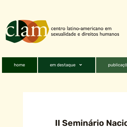
home
em destaque
publicaçõ
II Seminário Naci