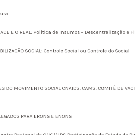
tura
IDADE E O REAL: Política de Insumos – Descentralização e
OBILIZAÇÃO SOCIAL: Controle Social ou Controle do Social
AÇÕES DO MOVIMENTO SOCIAL CNAIDS, CAMS, COMITÊ DE VA
 DELEGADOS PARA ERONG E ENONG
ncontro Regional de ONG/AIDS Participação do Estado do Ri