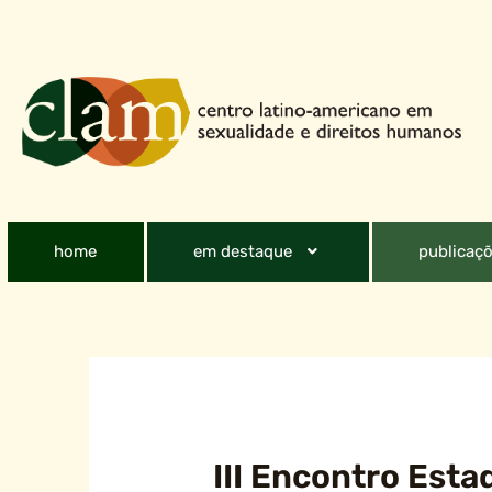
home
em destaque
publicaçõ
III Encontro Est