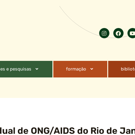
es e pesquisas
formação
biblio
adual de ONG/AIDS do Rio de Ja