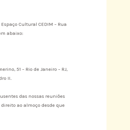
no Espaço Cultural CEDIM – Rua
uem abaixo:
rino, 51 – Rio de Janeiro – RJ,
ro II.
ausentes das nossas reuniões
o direito ao almoço desde que