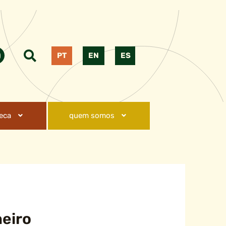
PT
EN
ES
teca
quem somos
neiro