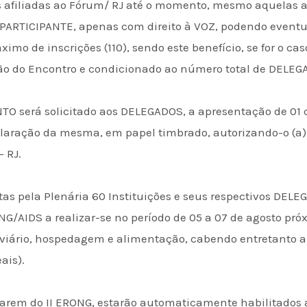
es afiliadas ao Fórum/ RJ até o momento, mesmo aquelas 
um) PARTICIPANTE, apenas com direito à VOZ, podendo even
mo de inscrições (110), sendo este benefício, se for o ca
 do Encontro e condicionado ao número total de DELEGA
TO será solicitado aos DELEGADOS, a apresentação de 01 
laração da mesma, em papel timbrado, autorizando-o (a) a 
 RJ.
eitas pela Plenária 60 Instituições e seus respectivos DELE
G/AIDS a realizar-se no período de 05 a 07 de agosto pró
odoviário, hospedagem e alimentação, cabendo entretanto
ais).
parem do II ERONG, estarão automaticamente habilitados 