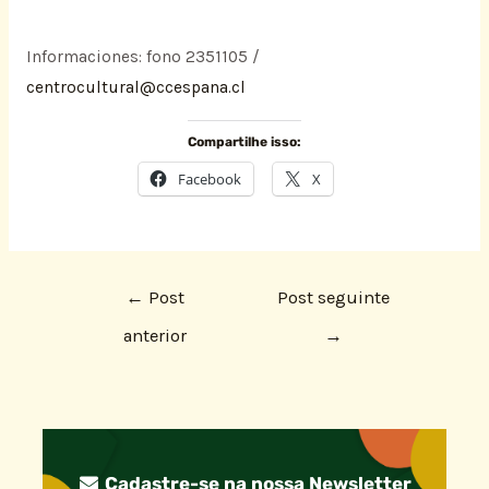
Informaciones: fono 2351105 /
centrocultural@ccespana.cl
Compartilhe isso:
Facebook
X
←
Post
Post seguinte
anterior
→
Cadastre-se na nossa Newsletter