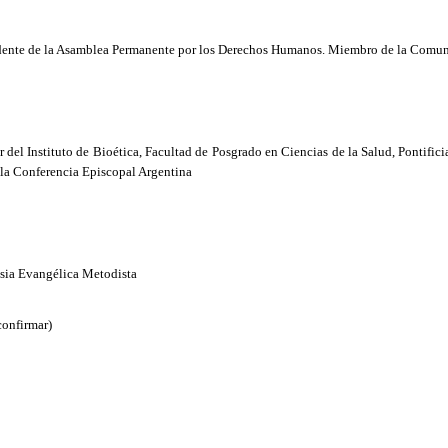
dente de
la Asamblea Permanente
por los Derechos Humanos. Miembro de
la Comun
r del Instituto de Bioética, Facultad de Posgrado en Ciencias de
la Salud
, Pontific
e
la Conferencia Episcopal
Argentina
esia Evangélica Metodista
confirmar)