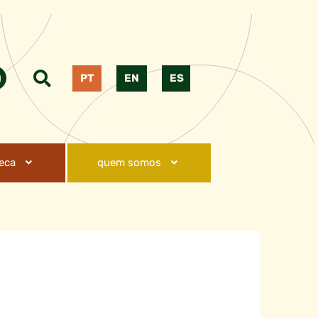
PT
EN
ES
teca
quem somos