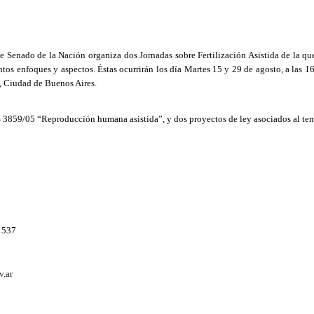
le Senado de
la Nación
organiza dos Jornadas sobre Fertilización Asistida de la qu
intos enfoques y aspectos. Éstas ocurrirán los día Martes 15 y 29 de agosto, a las 1
, Ciudad de Buenos Aires.
S 3859/05 “Reproducción humana asistida”, y dos proyectos de ley asociados al te
 1537
v.ar