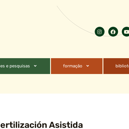
es e pesquisas
formação
biblio
rtilización Asistida