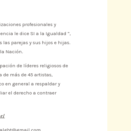
izaciones profesionales y
cia le dice SI a la Igualdad “,
las parejas y sus hijos e hijas.
 la Nación.
pación de líderes religiosos de
a de más de 45 artistas,
o en general a respaldar y
iar el derecho a contraer
ar/
s.falgbt@gmail.com