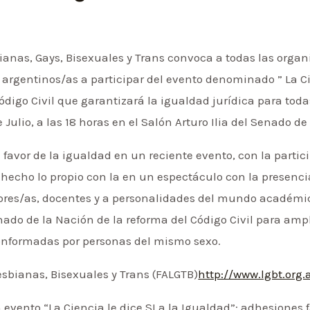
anas, Gays, Bisexuales y Trans convoca a todas las organ
rgentinos/as a participar del evento denominado ” La Cien
digo Civil que garantizará la igualdad jurídica para todas 
e Julio, a las 18 horas en el Salón Arturo Ilia del Senado de
favor de la igualdad en un reciente evento, con la partici
a hecho lo propio con la en un espectáculo con la presenci
res/as, docentes y a personalidades del mundo académic
ado de la Nación de la reforma del Código Civil para ampl
conformadas por personas del mismo sexo.
esbianas, Bisexuales y Trans (FALGTB)
http://www.lgbt.org.
n evento “La Ciencia le dice SI a la Igualdad”: adhesione