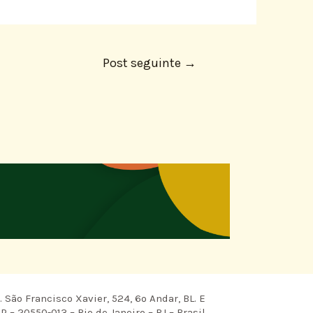
Post seguinte
→
 São Francisco Xavier, 524, 6º Andar, BL. E
P – 20550-013 – Rio de Janeiro – RJ – Brasil