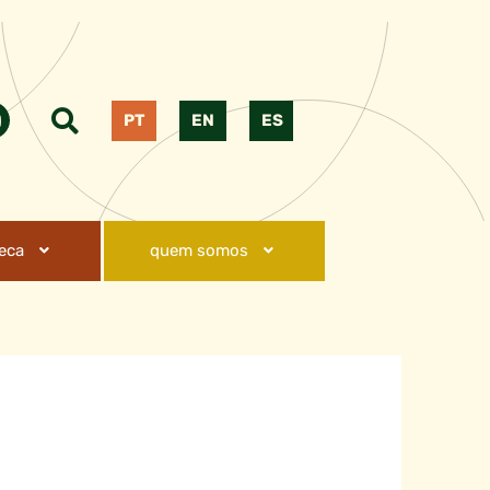
PT
EN
ES
teca
quem somos