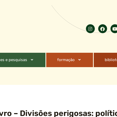
es e pesquisas
formação
biblio
ro – Divisões perigosas: políti