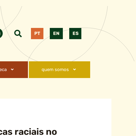
PT
EN
ES
teca
quem somos
cas raciais no