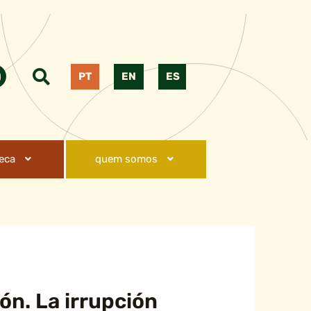
PT
EN
ES
teca
quem somos
ón. La irrupción