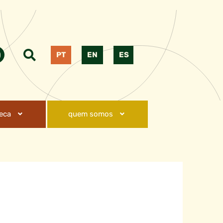
PT
EN
ES
teca
quem somos