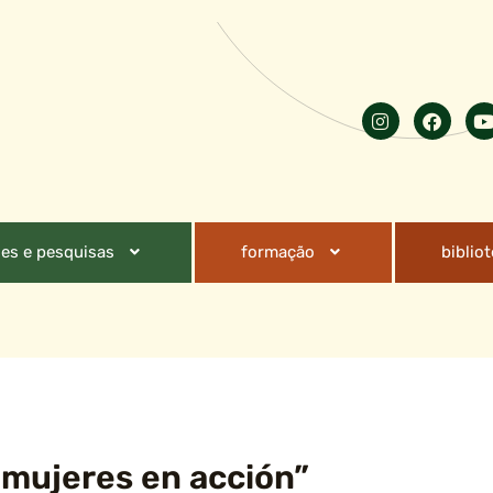
es e pesquisas
formação
biblio
 mujeres en acción”