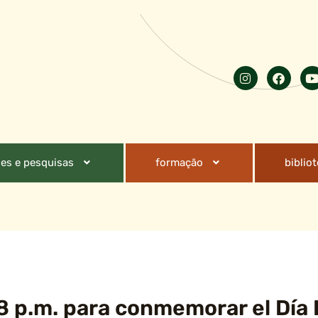
es e pesquisas
formação
biblio
 8 p.m. para conmemorar el Día 