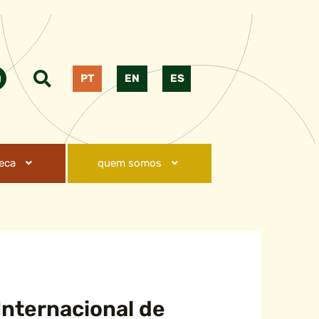
PT
EN
ES
teca
quem somos
Internacional de