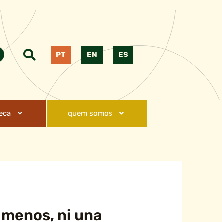
PT
EN
ES
teca
quem somos
r menos, ni una