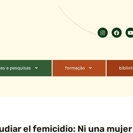
es e pesquisas
formação
biblio
diar el femicidio: Ni una muje