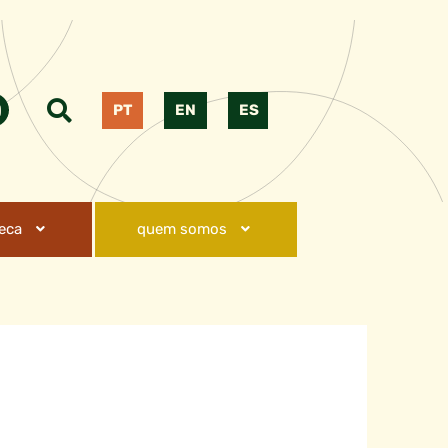
PT
EN
ES
teca
quem somos