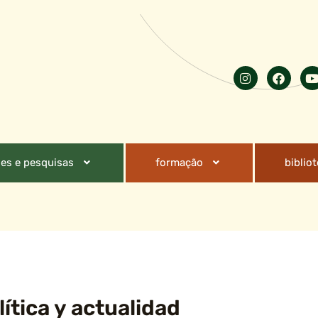
es e pesquisas
formação
biblio
ítica y actualidad