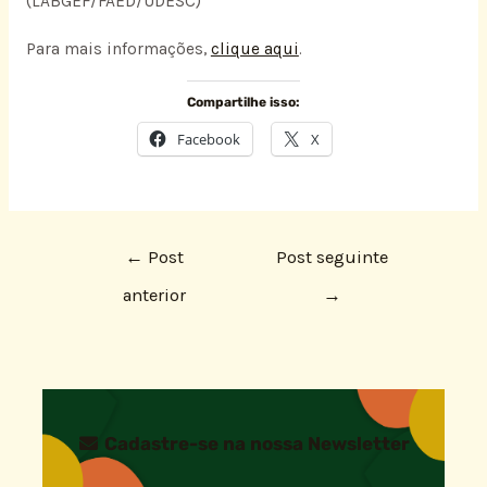
(LABGEF/FAED/UDESC)
Para mais informações,
clique aqui
.
Compartilhe isso:
Facebook
X
←
Post
Post seguinte
anterior
→
Cadastre-se na nossa Newsletter