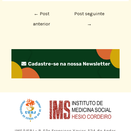
←
Post
Post seguinte
anterior
→
Cadastre-se na nossa Newsletter
IMS/UERJ – R. São Francisco Xavier, 524, 6º Andar,