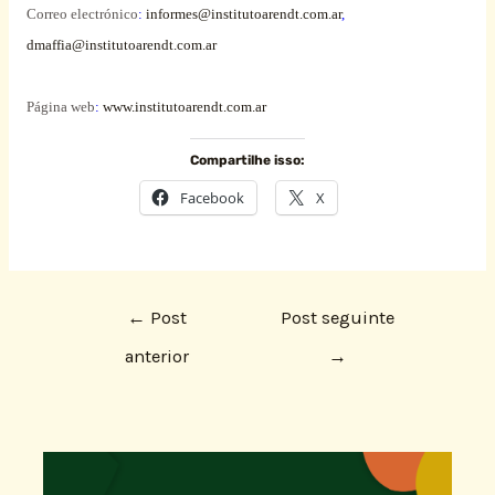
Correo electrónico
:
informes@institutoarendt.com.ar
,
dmaffia@institutoarendt.com.ar
Página web
:
www.institutoarendt.com.ar
Compartilhe isso:
Facebook
X
←
Post
Post seguinte
anterior
→