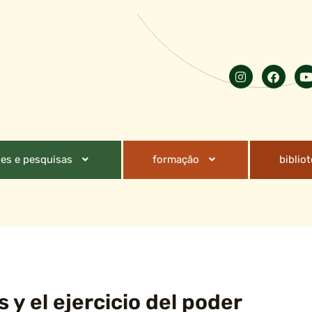
es e pesquisas
formação
biblio
 y el ejercicio del poder