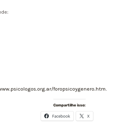
ede:
/www.psicologos.org.ar/foropsicoygenero.htm
.
Compartilhe isso:
Facebook
X