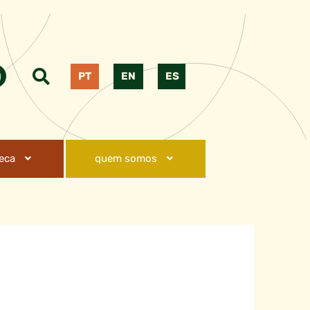
PT
EN
ES
teca
quem somos