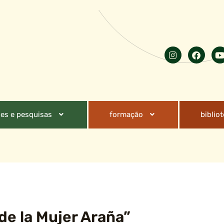
es e pesquisas
formação
biblio
 de la Mujer Araña”