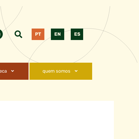
PT
EN
ES
teca
quem somos