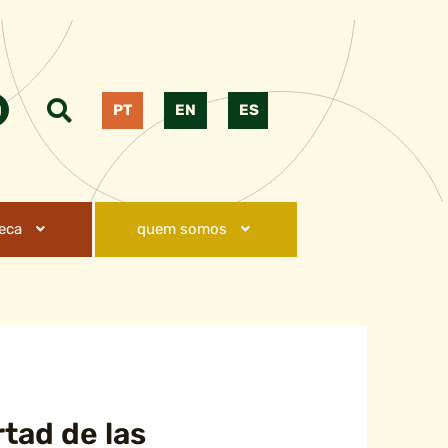
PT
EN
ES
teca
quem somos
rtad de las