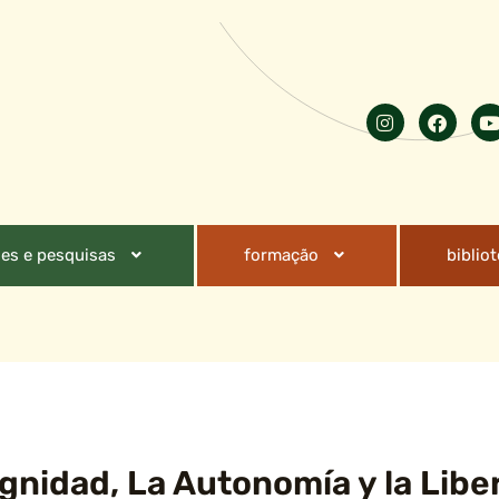
es e pesquisas
formação
biblio
Dignidad, La Autonomía y la Libe