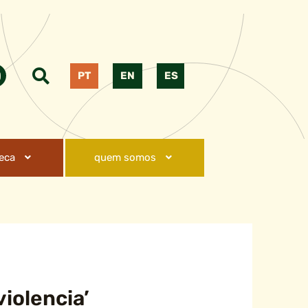
PT
EN
ES
teca
quem somos
violencia’