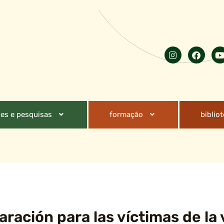
es e pesquisas
formação
biblio
paración para las víctimas de la 