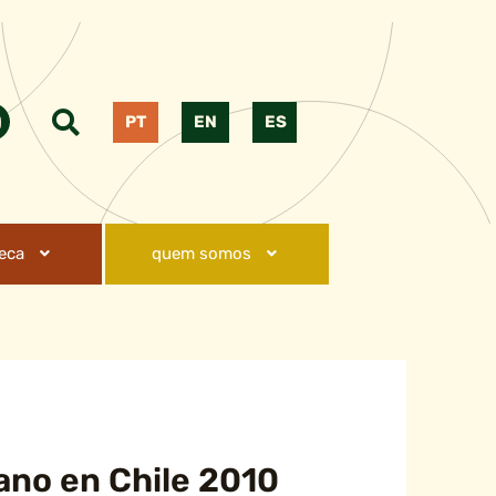
PT
EN
ES
teca
quem somos
ano en Chile 2010