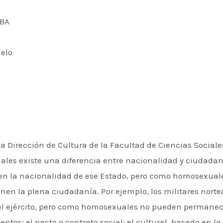
UBA
uelo
y la Dirección de Cultura de la Facultad de Ciencias Socia
uales existe una diferencia entre nacionalidad y ciudad
ienen la nacionalidad de ese Estado, pero como homosexua
enen la plena ciudadanía. Por ejemplo, los militares nor
l ejército, pero como homosexuales no pueden permanecer
tos: el pacto o contrato social; el cultural, basado en la