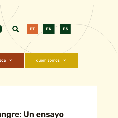
PT
EN
ES
teca
quem somos
angre: Un ensayo