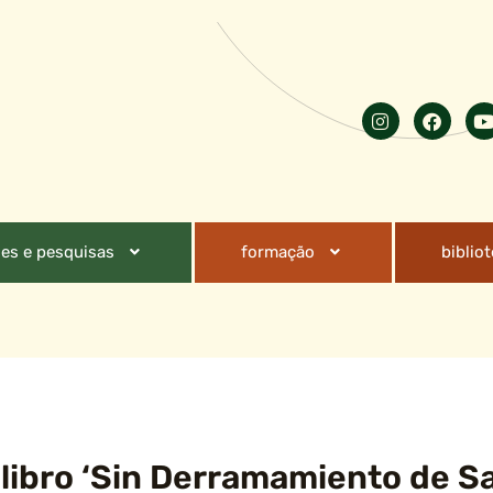
es e pesquisas
formação
biblio
 libro ‘Sin Derramamiento de S