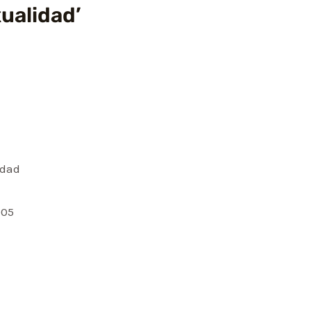
ualidad’
idad
005