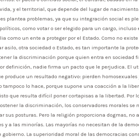
ida, y el territorial, que depende del lugar de nacimiento
s plantea problemas, ya que su integración social es ple
olíticos, como votar o ser elegido para un cargo, incluso 
lia como un ente a proteger por el Estado. Como no existe
 asilo, otra sociedad o Estado, es tan importante la protec
ener la discriminación porque quien entra en sociedad f
r definición, nadie firma un pacto que le perjudica. El ut
ue produce un resultado negativo: pierden homosexuales 
mo tampoco lo hace, porque supone una coacción a la liber
to que resulta difícil poner cortapisas a la libertad. Por
stener la discriminación, los conservadores morales se n
ficar sus posturas. Pero la religión proporciona dogmas, 
les y a las minorías. Las mayorías no necesitan de la dem
 gobierno. La superioridad moral de las democracias cons