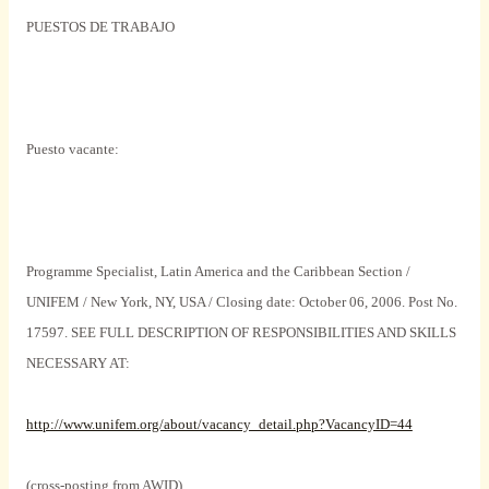
PUESTOS DE TRABAJO
Puesto vacante:
Programme Specialist,
Latin America
and the Caribbean Section /
UNIFEM /
New York
,
NY
,
USA
/ Closing date:
October 06, 2006
.
Post No.
17597. SEE FULL DESCRIPTION OF RESPONSIBILITIES AND SKILLS
NECESSARY AT:
http://www.unifem.org/about/vacancy_detail.php?VacancyID=44
(cross-posting from AWID)