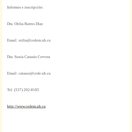
Informes e inscripción:
Dra. Otilia Barros Díaz
Email: otilia@cedem.uh.cu
Dra.
Sonia Catasús Cervera
Email: catasus@cede.uh.cu
Tel: (537) 202-8185
http://www.cedem.uh.cu