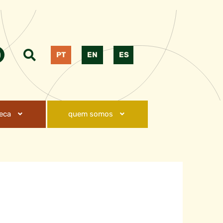
PT
EN
ES
teca
quem somos