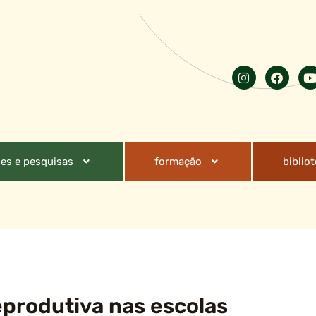
es e pesquisas
formação
biblio
eprodutiva nas escolas