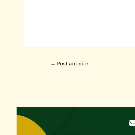
←
Post anterior