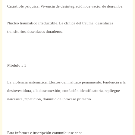
Catástrofe
psíquica
. Vivencia de desintegración, de vacío, de derrumbe.
Núcleo
traumático irreductible. La
clínica
del
trauma
:
desenlaces
transitorios,
desenlaces
duraderos.
Módulo
5.3
La violencia
sistemática
. Efectos del maltrato
permanente
: tendencia a la
desinvestidura, a la desconexión; confusión identificatoria, repliegue
narcisista, repetición, dominio del proceso primario
Para
informes
e inscripción comuníquese con: