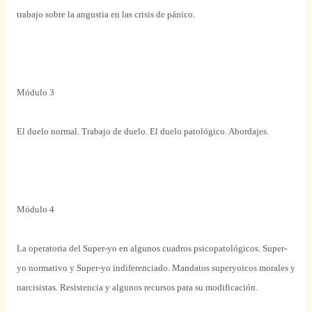
trabajo
sobre
la angustia en las crisis de pánico.
Módulo
3
El
duelo
normal
. Trabajo de
duelo
. El
duelo
patológico
. Abordajes.
Módulo
4
La operatoria del Super-yo en algunos cuadros psicopatológicos. Super-
yo normativo y Super-yo indiferenciado.
Mandatos
superyoicos
morales
y
narcisistas. Resistencia y algunos
recursos
para
su modificación.