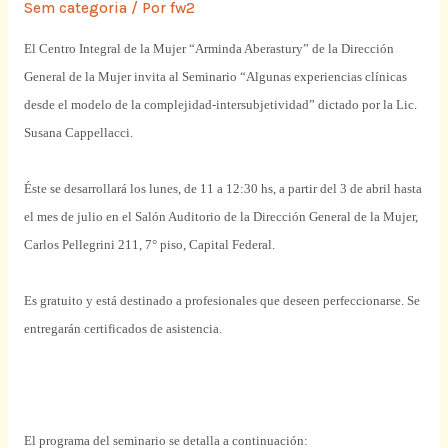
Sem categoria
/ Por
fw2
El
Centro
Integral
de la Mujer “Arminda Aberastury” de la Dirección
General
de la Mujer invita al Seminario “Algunas experiencias
clínicas
desde
el
modelo
de la complejidad-intersubjetividad” dictado
por
la Lic.
Susana Cappellacci.
Éste se desarrollará los lunes, de 11 a 12:30 hs, a
partir
del 3 de
abril
hasta
el
mes
de julio en el Salón Auditorio de la Dirección
General
de la Mujer,
Carlos Pellegrini 211, 7°
piso
,
Capital
Federal
.
Es
gratuito
y está destinado a profesionales
que
deseen perfeccionarse. Se
entregarán
certificados
de asistencia.
El
programa
del seminario se detalla a continuación: