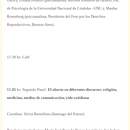
UBA-); Liliana Fedullo (psicoanalista, docente Estudios de Género, Fac.
de Psicología de
la Universidad Nacional
de Córdoba –UNC-); Martha
Rosenberg (psicoanalista, Presidenta del Foro por los Derechos
Reproductivos, Buenos Aires).
11.30 hs: Café
11.45
hs: Segundo Panel:
El aborto en diferentes discursos: religión,
medicina, medios de comunicación, vida cotidiana
Coordina: Silvia Borsellino (Santiago del Estero)