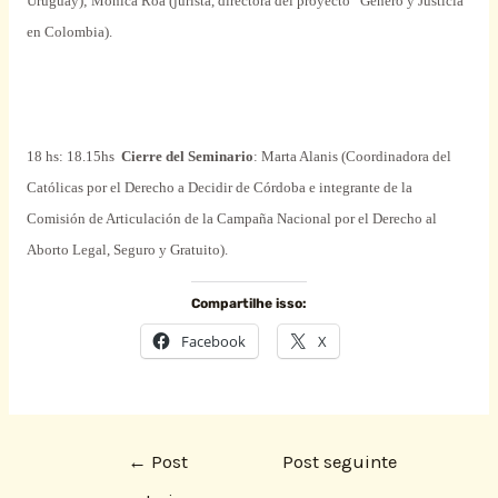
Uruguay); Mónica Roa (jurista, directora del proyecto
“
Género y Justicia”
en Colombia).
18 hs: 18.15hs
Cierre del Seminario
: Marta Alanis (Coordinadora del
Católicas por el Derecho a Decidir de Córdoba e integrante de
la
Comisión
de Articulación de
la Campaña Nacional
por el Derecho al
Aborto Legal, Seguro y Gratuito).
Compartilhe isso:
Facebook
X
←
Post
Post seguinte