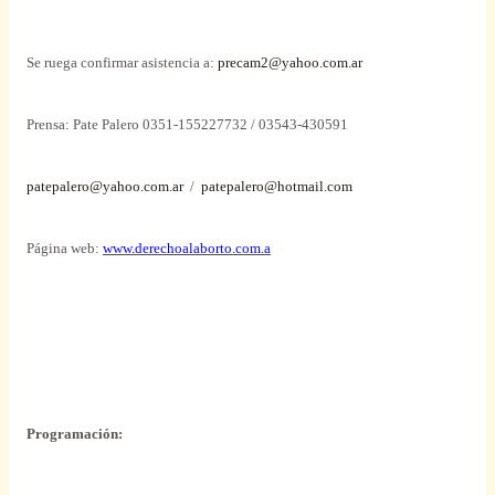
Se ruega confirmar asistencia a:
precam2@yahoo.com.ar
Prensa: Pate Palero 0351-155227732 / 03543-430591
patepalero@yahoo.com.ar
/
patepalero@hotmail.com
Página web:
www.derechoalaborto.com.a
Programación: