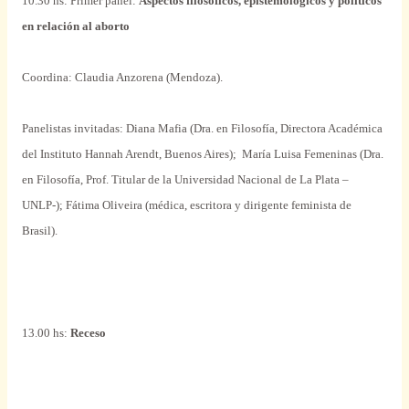
10.30 hs: Primer panel:
Aspectos filosóficos, epistemológicos y políticos
en relación al aborto
Coordina: Claudia Anzorena (Mendoza
).
Panelistas invitadas: Diana Mafia (Dra. en Filosofía, Directora Académica
del Instituto Hannah Arendt, Buenos Aires);
María Luisa Femeninas (Dra.
en Filosofía, Prof. Titular de
la Universidad Nacional
de
La Plata
–
UNLP-); Fátima Oliveira (médica, escritora y dirigente feminista de
Brasil).
13.00 hs:
Receso