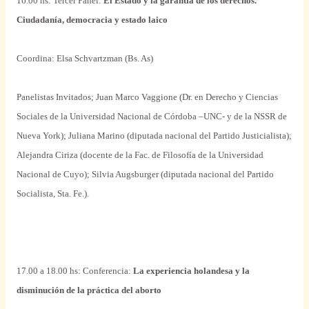
16.00 hs: Tercer Panel:
El Estado y la garantía de los derechos.
Ciudadanía, democracia y estado laico
Coordina: Elsa Schvartzman (Bs. As)
Panelistas Invitados; Juan Marco Vaggione (Dr. en Derecho y Ciencias
Sociales de
la Universidad Nacional
de Córdoba –UNC- y de
la NSSR
de
Nueva York); Juliana Marino (diputada nacional del Partido Justicialista);
Alejandra Ciriza (docente de
la Fac.
de Filosofía de
la Universidad
Nacional
de Cuyo); Silvia Augsburger (diputada nacional del Partido
Socialista, Sta. Fe.).
17.00 a 18.00 hs: Conferencia:
La experiencia holandesa y la
disminución de la práctica del aborto