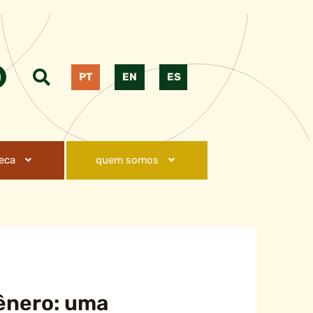
PT
EN
ES
teca
quem somos
Gênero: uma