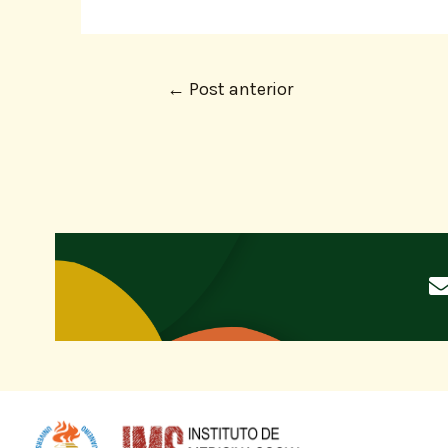
←
Post anterior