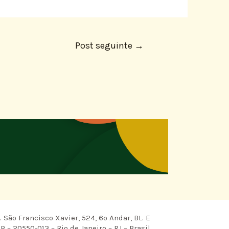
Post seguinte
→
 São Francisco Xavier, 524, 6º Andar, BL. E
P – 20550-013 – Rio de Janeiro – RJ – Brasil