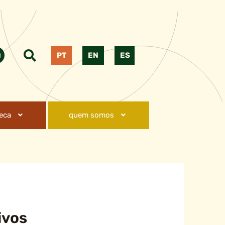
PT
EN
ES
teca
quem somos
ivos