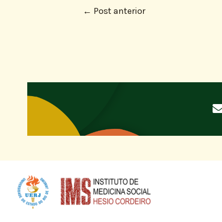
←
Post anterior