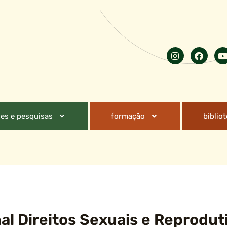
es e pesquisas
formação
biblio
al Direitos Sexuais e Reprodut