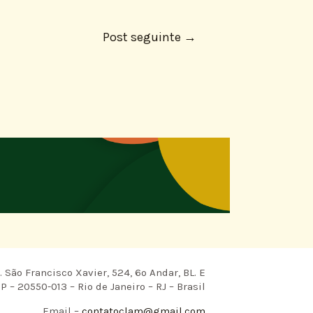
Post seguinte
→
 São Francisco Xavier, 524, 6º Andar, BL. E
P – 20550-013 – Rio de Janeiro – RJ – Brasil
Email –
contatoclam@gmail.com