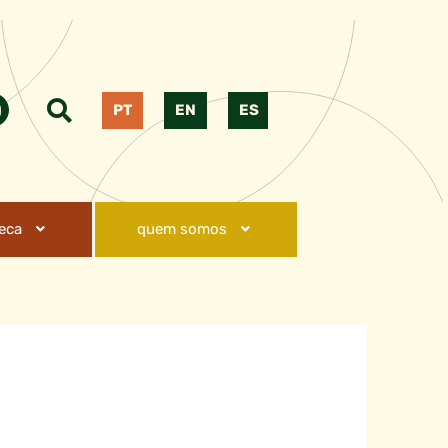
PT
EN
ES
teca
quem somos