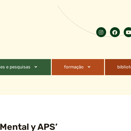
es e pesquisas
formação
biblio
 Mental y APS’