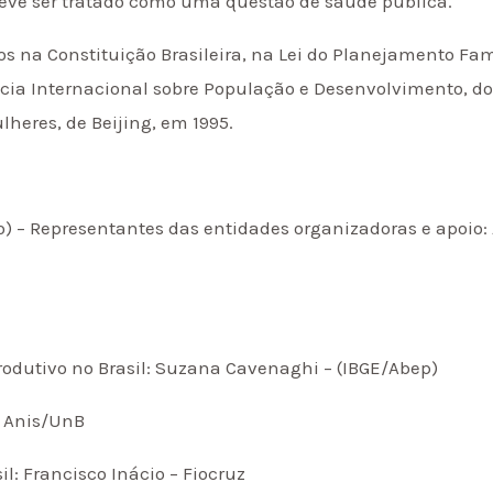
deve ser tratado como uma questão de saúde pública.
dos na Constituição Brasileira, na Lei do Planejamento F
cia Internacional sobre População e Desenvolvimento, do 
heres, de Beijing, em 1995.
) – Representantes das entidades organizadoras e apoio: 
rodutivo no Brasil: Suzana Cavenaghi – (IBGE/Abep)
 – Anis/UnB
il: Francisco Inácio – Fiocruz