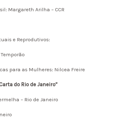
sil: Margareth Arilha – CCR
xuais e Reprodutivos:
s Temporão
icas para as Mulheres: Nilcea Freire
arta do Rio de Janeiro”
ermelha – Rio de Janeiro
aneiro