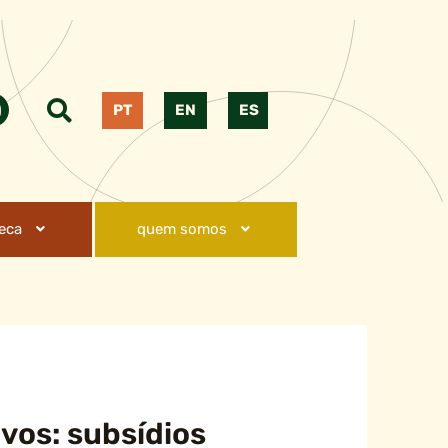
PT
EN
ES
teca
quem somos
vos: subsídios