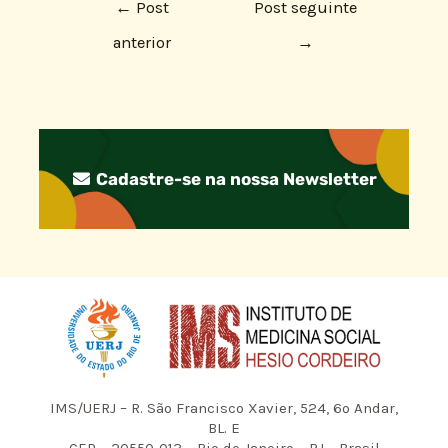
←
Post
Post seguinte
anterior
→
Cadastre-se na nossa Newsletter
IMS/UERJ – R. São Francisco Xavier, 524, 6º Andar,
BL. E
CEP – 20550-013 – Rio de Janeiro – RJ – Brasil