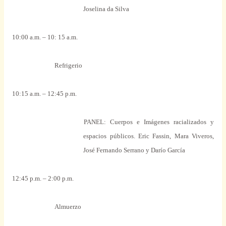
Joselina da Silva
10:00 a.m. – 10: 15 a.m.
Refrigerio
10:15 a.m. – 12:45 p.m.
PANEL:
Cuerpos e Imágenes racializados y
espacios públicos. Eric Fassin, Mara Viveros,
José Fernando Serrano y Darío García
12:45 p.m. – 2:00 p.m.
Almuerzo