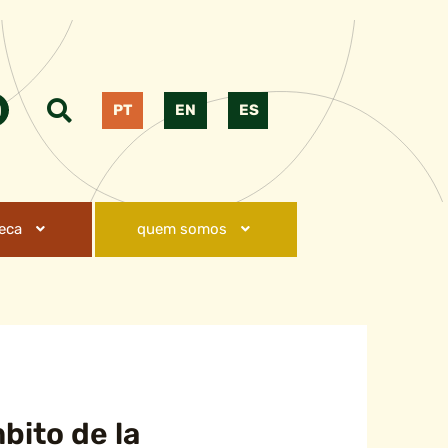
PT
EN
ES
teca
quem somos
bito de la