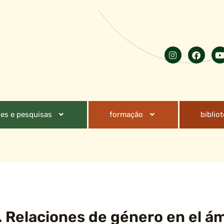
es e pesquisas
formação
biblio
 Relaciones de género en el ám