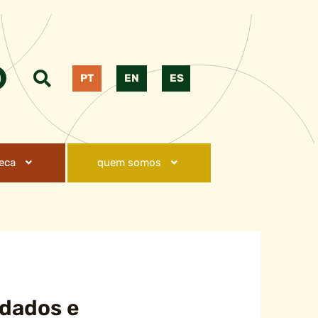
PT
EN
ES
teca
quem somos
 dados e