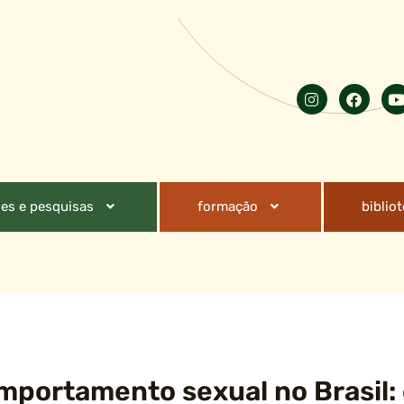
es e pesquisas
formação
biblio
mportamento sexual no Brasil: