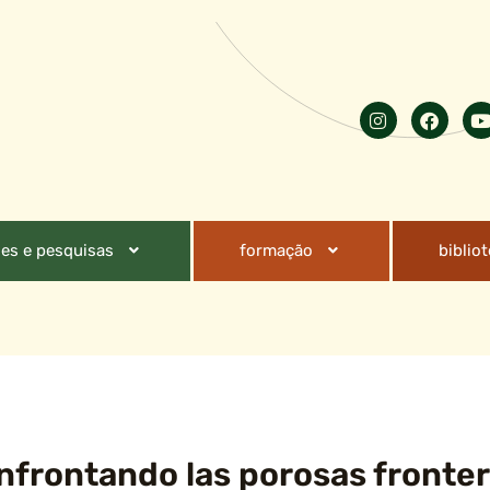
es e pesquisas
formação
biblio
nfrontando las porosas fronter