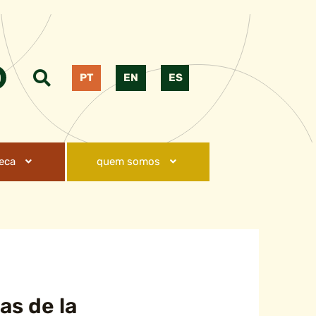
PT
EN
ES
teca
quem somos
as de la