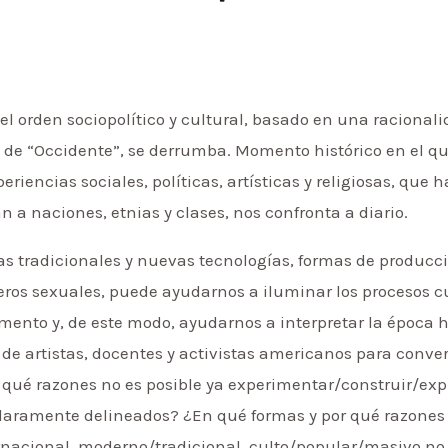
l orden sociopolítico y cultural, basado en una racionali
n de “Occidente”, se derrumba. Momento histórico en el q
periencias sociales, políticas, artísticas y religiosas, que
n a naciones, etnias y clases, nos confronta a diario.
as tradicionales y nuevas tecnologías, formas de producció
ros sexuales, puede ayudarnos a iluminar los procesos cult
ento y, de este modo, ayudarnos a interpretar la época hi
de artistas, docentes y activistas americanos para conver
 qué razones no es posible ya experimentar/construir/ex
 claramente delineados? ¿En qué formas y por qué razone
rnacional, moderno/tradicional, culto/popular/masivo n