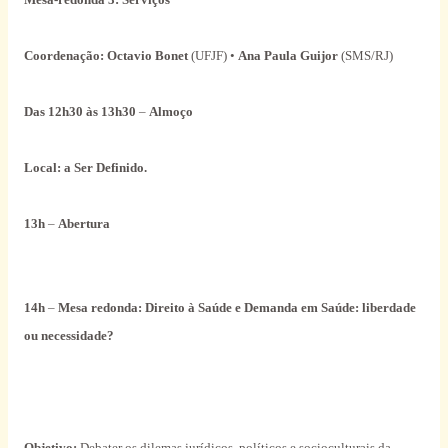
Coordenação: Octavio Bonet
(UFJF) •
Ana Paula Guijor
(SMS/RJ)
Das 12h30 às 13h30
–
Almoço
Local: a Ser Definido.
13h
–
Abertura
14h
–
Mesa redonda:
Direito à Saúde e Demanda em Saúde: liberdade
ou necessidade?
Objetivo:
Debater os dilemas jurídicos, políticos e socioculturais da