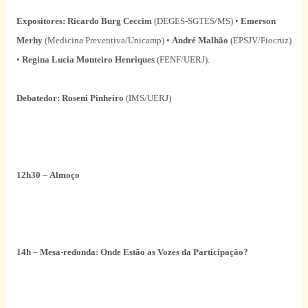
Expositores:
Ricardo Burg Ceccim
(DEGES-SGTES/MS) •
Emerson
Merhy
(Medicina Preventiva/Unicamp) •
André Malhão
(EPSJV/Fiocruz)
•
Regina Lucia Monteiro Henriques
(FENF/UERJ).
Debatedor:
Roseni Pinheiro
(IMS/UERJ)
12h30
–
Almoço
14h
–
Mesa-redonda:
Onde Estão as Vozes da Participação?