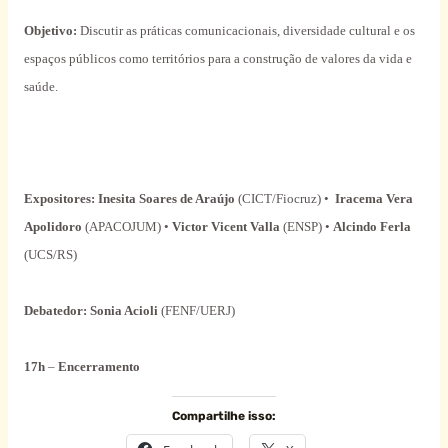
Objetivo:
Discutir as práticas comunicacionais, diversidade cultural e os
espaços públicos como territórios para a construção de valores da vida e
saúde.
Expositores: Inesita Soares de Araújo
(CICT/Fiocruz) •
Iracema Vera
Apolidoro
(APACOJUM) •
Victor Vicent Valla
(ENSP) •
Alcindo Ferla
(UCS/RS)
Debatedor: Sonia Acioli
(FENF/UERJ)
17h
–
Encerramento
Compartilhe isso: