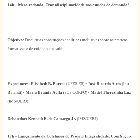
14h
–
Mesa-redonda:
Transdisciplinaridade nos estudos de demanda?
Objetivo:
Discutir as construções analíticas inclusivas sobre as práticas
formativas e de cuidado em saúde.
Expositores: Elisabeth B. Barros
(UFES-ES) •
José Ricardo Aires
(Inst.
Butantã) •
Maria Betania Ávila
(SOS CORPO) •
Madel Therezinha Luz
(IMS/UERJ)
Debatedor:
Kenneth R. de Camargo Jr.
(IMS/UERJ)
17h
–
Lançamento da Coletânea do Projeto Integralidade:
Construção