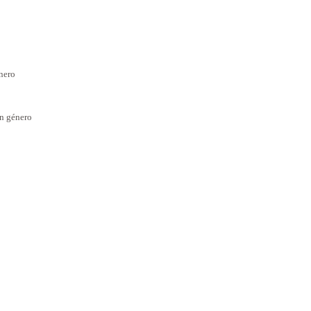
énero
en género