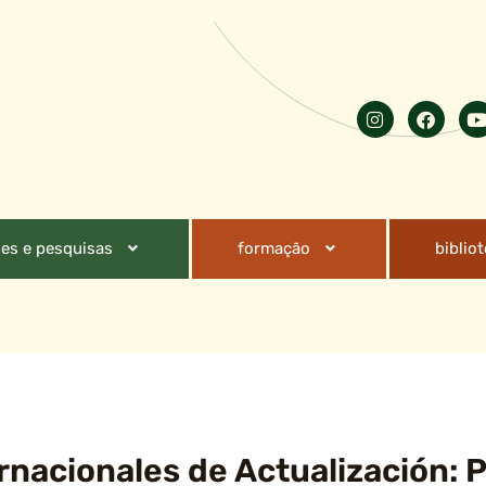
es e pesquisas
formação
biblio
rnacionales de Actualización: P