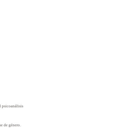
l psicoanálisis
ue de género.