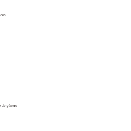
icos
e de género
o