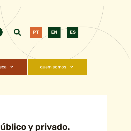
PT
EN
ES
teca
quem somos
úblico y privado.