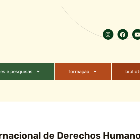
es e pesquisas
formação
biblio
ternacional de Derechos Humano