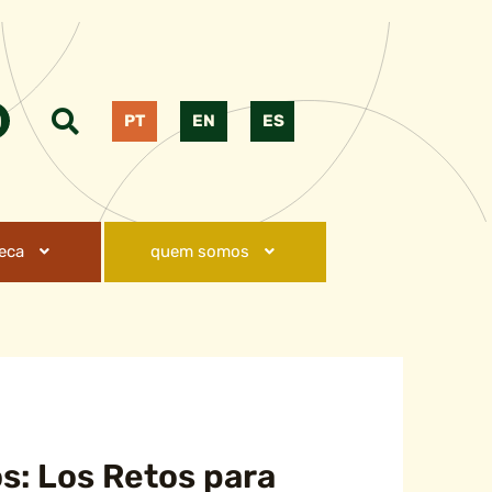
PT
EN
ES
teca
quem somos
s: Los Retos para