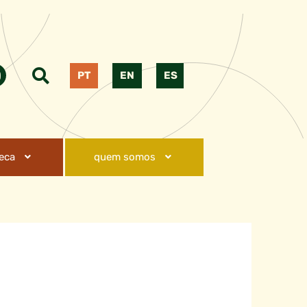
PT
EN
ES
teca
quem somos