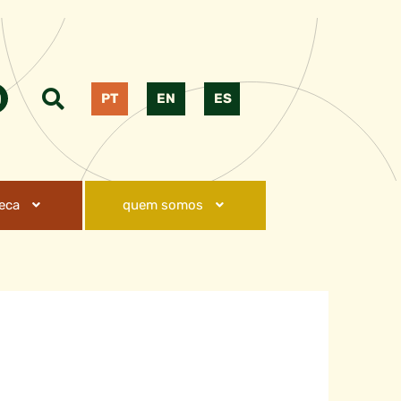
PT
EN
ES
teca
quem somos