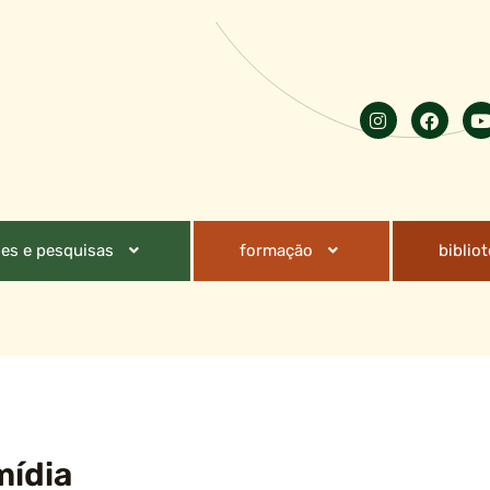
es e pesquisas
formação
biblio
mídia