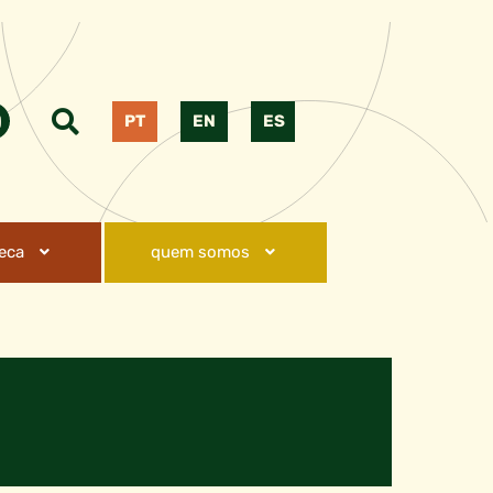
PT
EN
ES
teca
quem somos