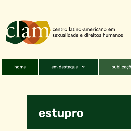
home
em destaque
publicaçõ
estupro