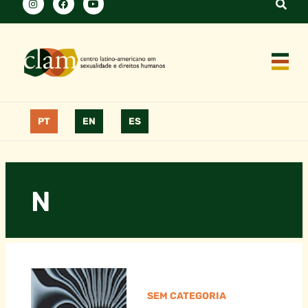
PT
EN
ES
N
SEM CATEGORIA