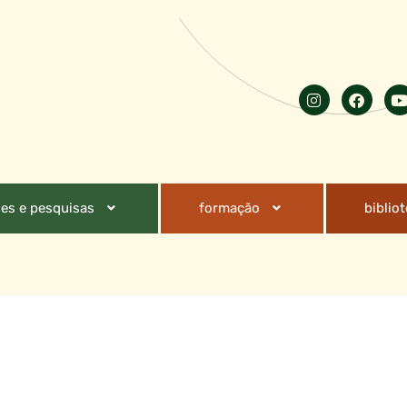
es e pesquisas
formação
biblio