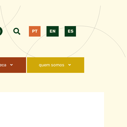
PT
EN
ES
teca
quem somos