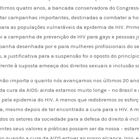
 últimos quatro anos, a bancada conservadora do Congress
rtar campanhas importantes, destinadas a combater a h
ara as populações vulneráveis da epidemia de HIV. Prime
oi a campanha de prevenção de HIV para gays e pessoas j
panha desenhada por e para mulheres profissionais do se
, a justificativa para a suspensão foi o oposto do princíp
rente à suposta ameaça dos direitos sexuais e inclusão so
não importa o quanto nós avançamos nos últimos 20 anos
da cura da AIDS: ainda estamos muito longe – no Brasil e 
 pela epidemia do HIV. A menos que redobremos os esforço
ia, mesmo depois de ter encontrado a cura para o HIV. 
dos os setores da sociedade para a defesa do direito à inc
entes seus valores e práticas possam ser da nossa – esta
o quando a cura da AIDS estiver ao nosso alcance. Isso, e