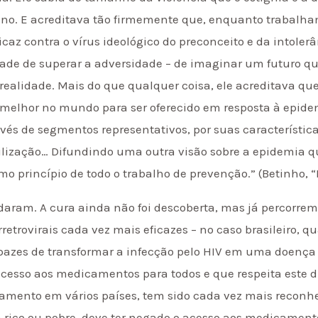
o. E acreditava tão firmemente que, enquanto trabalham
icaz contra o vírus ideológico do preconceito e da intole
dade de superar a adversidade – de imaginar um futuro qu
o realidade. Mais do que qualquer coisa, ele acreditava que
 melhor no mundo para ser oferecido em resposta à epide
ravés de segmentos representativos, por suas característic
lização… Difundindo uma outra visão sobre a epidemia q
mo princípio de todo o trabalho de prevenção.” (Betinho, “P
udaram. A cura ainda não foi descoberta, mas já percorr
retrovirais cada vez mais eficazes – no caso brasileiro, 
pazes de transformar a infecção pelo HIV em uma doença c
acesso aos medicamentos para todos e que respeita este 
atamento em vários países, tem sido cada vez mais recon
 rico ou pobre, deve ter negado o acesso aos medicament