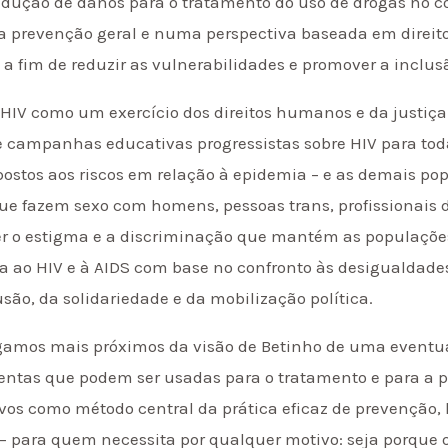
edução de danos para o tratamento do uso de drogas no c
a prevenção geral e numa perspectiva baseada em direito
a fim de reduzir as vulnerabilidades e promover a inclusã
IV como um exercício dos direitos humanos e da justiça so
campanhas educativas progressistas sobre HIV para toda
ostos aos riscos em relação à epidemia – e as demais po
e fazem sexo com homens, pessoas trans, profissionais d
er o estigma e a discriminação que mantém as populações
a ao HIV e à AIDS com base no confronto às desigualdades 
lusão, da solidariedade e da mobilização política.
gamos mais próximos da visão de Betinho de uma eventua
ntas que podem ser usadas para o tratamento e para a 
vos como método central da prática eficaz de prevenção,
) – para quem necessita por qualquer motivo: seja porque 