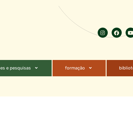
es e pesquisas
formação
biblio