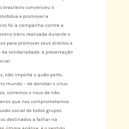
o brasileiro convenceu o
omofobia e promover a
iro foi a campanha contra a
ovens trans realizada durante o
xo para promover seus direitos e
io da solidariedade: a preservação
cial.
, não importa o quão perto,
no mundo – de derrotar o vírus
s, corremos o risco de não
A menos que nos comprometamos
lusão social de todos grupos
mos destinados a falhar na
m última análise, é o sentido