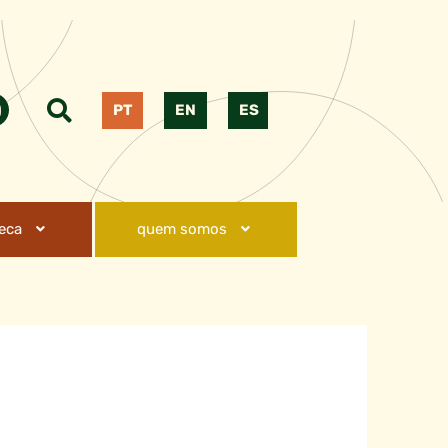
PT
EN
ES
teca
quem somos