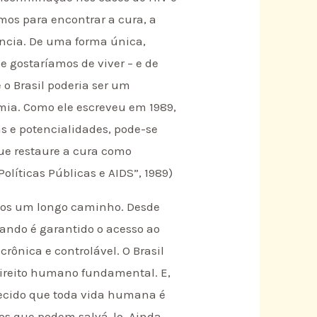
os para encontrar a cura, a
rância. De uma forma única,
e gostaríamos de viver – e de
 o Brasil poderia ser um
mia. Como ele escreveu em 1989,
as e potencialidades, pode-se
ue restaure a cura como
olíticas Públicas e AIDS”, 1989)
emos um longo caminho. Desde
quando é garantido o acesso ao
rônica e controlável. O Brasil
direito humano fundamental. E,
hecido que toda vida humana é
os que podem salvá-lo. Ainda