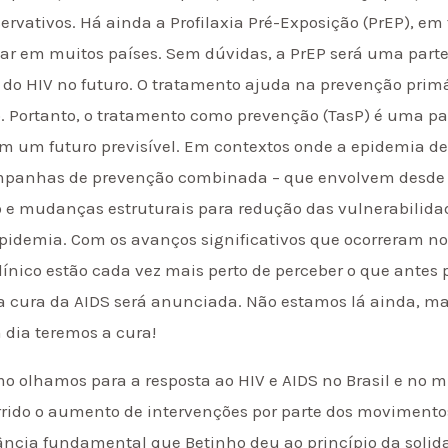
servativos. Há ainda a Profilaxia Pré-Exposição (PrEP), em 
ular em muitos países. Sem dúvidas, a PrEP será uma part
 do HIV no futuro. O tratamento ajuda na prevenção primá
o. Portanto, o tratamento como prevenção (TasP) é uma par
m um futuro previsível. Em contextos onde a epidemia de
mpanhas de prevenção combinada – que envolvem desde o
o e mudanças estruturais para redução das vulnerabilid
pidemia. Com os avanços significativos que ocorreram no
línico estão cada vez mais perto de perceber o que antes
 a cura da AIDS será anunciada. Não estamos lá ainda, m
 dia teremos a cura!
o olhamos para a resposta ao HIV e AIDS no Brasil e no 
orrido o aumento de intervenções por parte dos moviment
rtância fundamental que Betinho deu ao princípio da sol