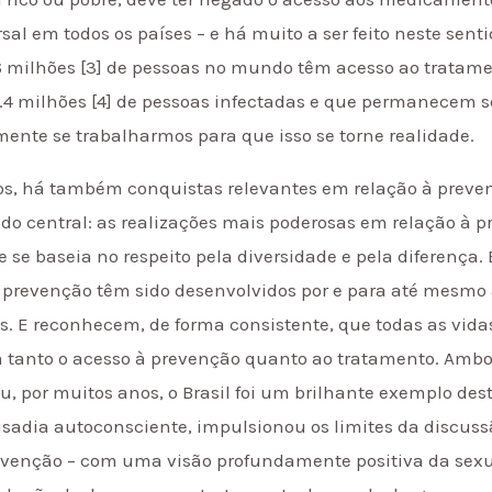
al em todos os países – e há muito a ser feito neste se
6 milhões [3] de pessoas no mundo têm acesso ao tratame
1.4 milhões [4] de pessoas infectadas e que permanecem 
lmente se trabalharmos para que isso se torne realidade.
s, há também conquistas relevantes em relação à preven
ido central: as realizações mais poderosas em relação à 
 se baseia no respeito pela diversidade e pela diferença. 
 prevenção têm sido desenvolvidos por e para até mesmo
. E reconhecem, de forma consistente, que todas as vida
tanto o acesso à prevenção quanto ao tratamento. Ambo
u, por muitos anos, o Brasil foi um brilhante exemplo des
adia autoconsciente, impulsionou os limites da discussã
venção – com uma visão profundamente positiva da sexua