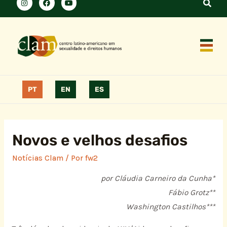
PT
EN
ES
Novos e velhos desafios
Notícias Clam
/ Por
fw2
por
Cláudia
Carneiro da
Cunha
*
Fábio Grotz
**
Washington Castilhos***