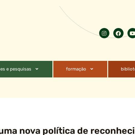
es e pesquisas
formação
biblio
: uma nova política de reconhe