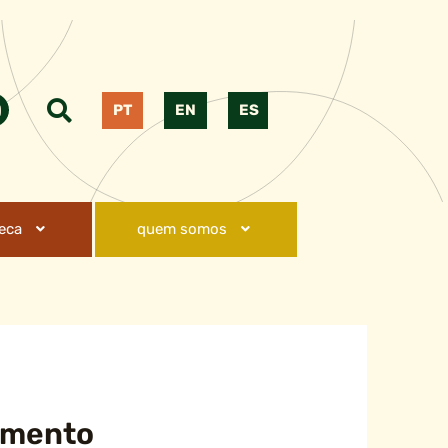
PT
EN
ES
teca
quem somos
cimento