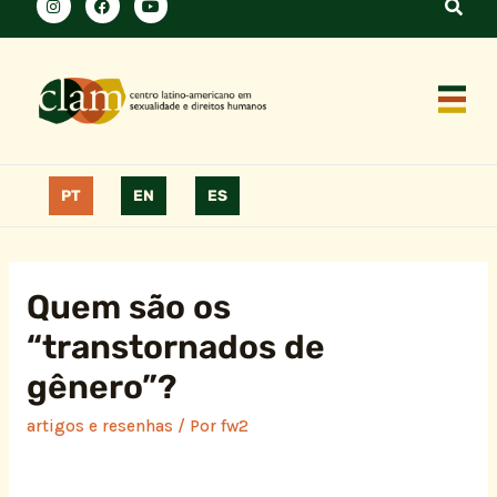
PT
EN
ES
Quem são os
“transtornados de
gênero”?
artigos e resenhas
/ Por
fw2