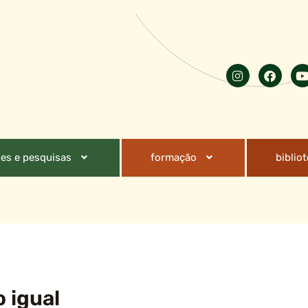
es e pesquisas
formação
biblio
o igual