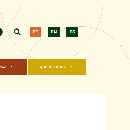
PT
EN
ES
teca
quem somos