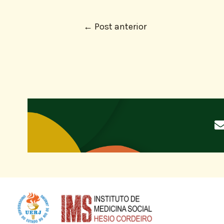
←
Post anterior