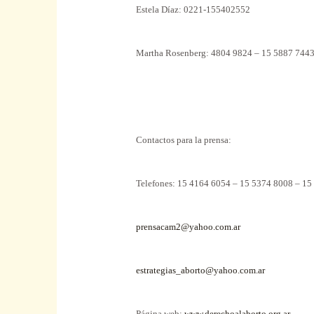
Estela Díaz: 0221-155402552
Martha Rosenberg: 4804 9824 – 15 5887 744
Contactos para la prensa:
Telefones:
15 4164 6054 – 15 5374 8008 – 15
prensacam2@yahoo.com.ar
estrategias_aborto@yahoo.com.ar
Página web:
www.derechoalaborto.org.ar