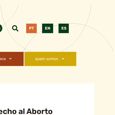
PT
EN
ES
teca
quem somos
echo al Aborto