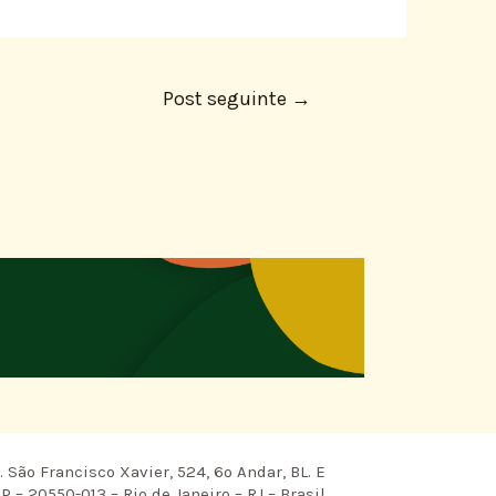
Post seguinte
→
 São Francisco Xavier, 524, 6º Andar, BL. E
P – 20550-013 – Rio de Janeiro – RJ – Brasil