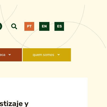
PT
EN
ES
teca
quem somos
tizaje y